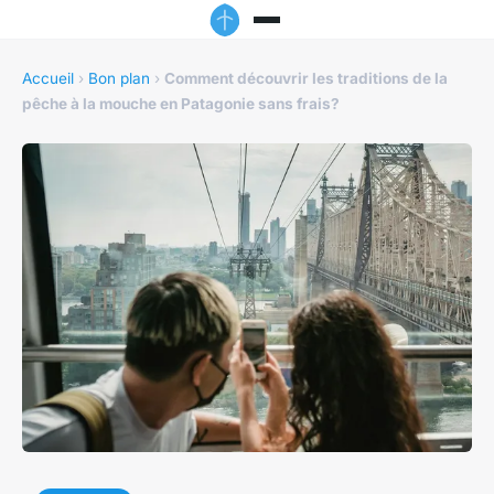
Accueil
›
Bon plan
›
Comment découvrir les traditions de la
pêche à la mouche en Patagonie sans frais?