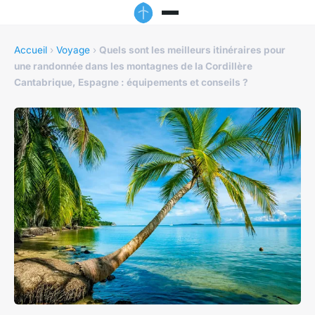
Accueil
›
Voyage
›
Quels sont les meilleurs itinéraires pour
une randonnée dans les montagnes de la Cordillère
Cantabrique, Espagne : équipements et conseils ?