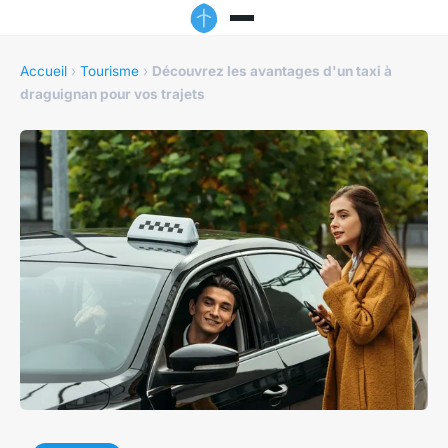
Accueil
›
Tourisme
›
Découvrez les avantages d'un taxi à
draguignan pour vos trajets